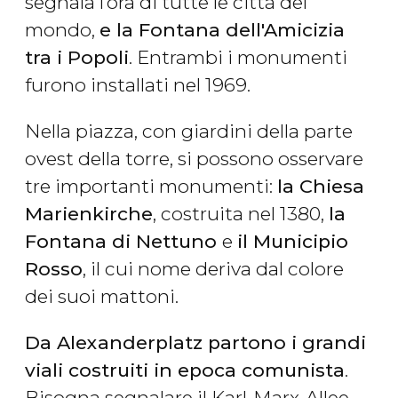
segnala l’ora di tutte le città del
mondo,
e la Fontana dell'Amicizia
tra i Popoli
. Entrambi i monumenti
furono installati nel 1969.
Nella piazza, con giardini della parte
ovest della torre, si possono osservare
tre importanti monumenti:
la Chiesa
Marienkirche
, costruita nel 1380,
la
Fontana di Nettuno
e
il Municipio
Rosso
, il cui nome deriva dal colore
dei suoi mattoni.
Da Alexanderplatz partono i grandi
viali costruiti in epoca comunista
.
Bisogna segnalare il Karl-Marx-Allee,