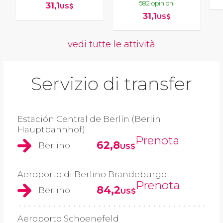
582 opinioni
31,1
US$
31,1
US$
vedi tutte le attività
Servizio di transfer
Estación Central de Berlín (Berlin
Hauptbahnhof)
Prenota
62,8
Berlino
US$
Aeroporto di Berlino Brandeburgo
Prenota
84,2
Berlino
US$
Aeroporto Schoenefeld