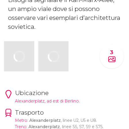
un ampio viale dove si possono
osservare vari esemplari d’architettura
sovietica.
3
Ubicazione
Alexanderplatz, ad est di Berlino.
Trasporto
Metro
:
Alexanderplatz
, linee U2, U5 e U8.
Treno
:
Alexanderplatz
, linee S5, S7, S9 e S75.