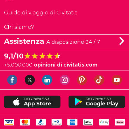
Guide di viaggio di Civitatis
Chi siamo?
Assistenza
A disposizione 24 / 7
★★★★★
★★★★★
9,1/10
+
5.000.000
opinioni di civitatis.com
DISPONIBILE SU
DISPONIBILE SU
App Store
Google Play