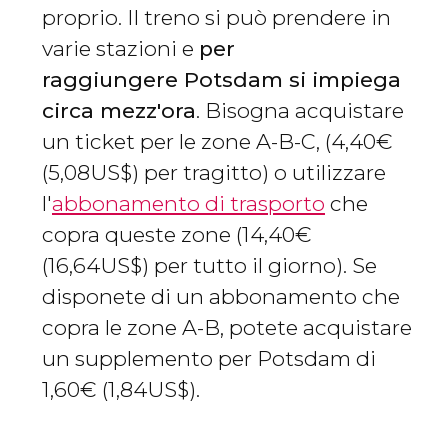
proprio. Il treno si può prendere in
varie stazioni e
per
raggiungere Potsdam si impiega
circa mezz'ora
. Bisogna acquistare
un ticket per le zone A-B-C, (4,40
€
(5,08
US$
) per tragitto) o utilizzare
l'
abbonamento di trasporto
che
copra queste zone (14,40
€
(16,64
US$
) per tutto il giorno). Se
disponete di un abbonamento che
copra le zone A-B, potete acquistare
un supplemento per Potsdam di
1,60
€
(1,84
US$
).