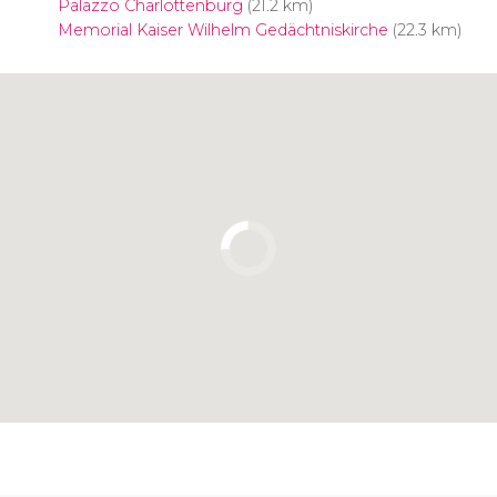
Palazzo Charlottenburg
(21.2 km)
Memorial Kaiser Wilhelm Gedächtniskirche
(22.3 km)
Clicca per usare la mappa