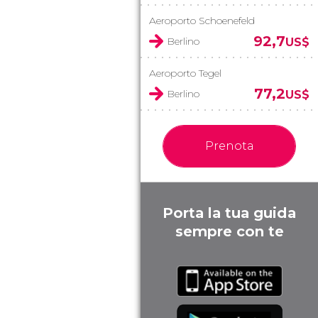
Aeroporto Schoenefeld
92,7
Berlino
US$
Aeroporto Tegel
77,2
Berlino
US$
Prenota
Porta la tua guida
sempre con te