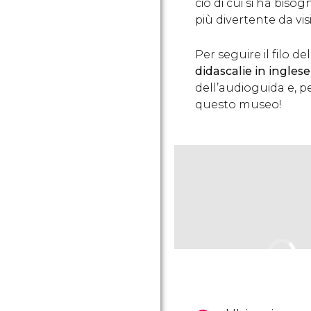
ciò di cui si ha biso
più divertente da vis
Per seguire il filo d
didascalie in inglese
dell’audioguida e, p
questo museo!