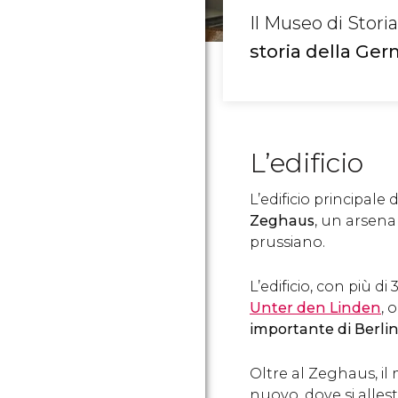
Il Museo di Stor
storia della Germ
L’edificio
L’edificio principale 
Zeghaus
, un arsenal
prussiano.
L’edificio, con più di
Unter den Linden
, 
importante di Berli
Oltre al Zeghaus, i
nuovo, dove si alles