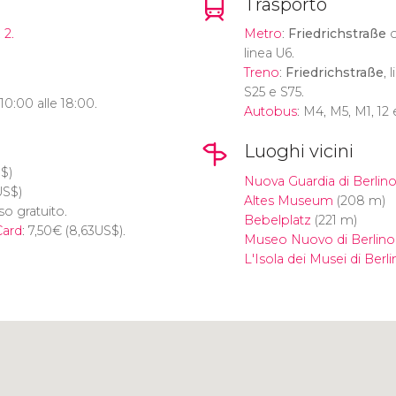
Trasporto
 2.
Metro
:
Friedrichstraße
linea U6.
Treno
:
Friedrichstraße
, 
S25 e S75.
e 10:00 alle 18:00.
Autobus
: M4, M5, M1, 12 
Luoghi vicini
S$
)
Nuova Guardia di Berlin
US$
)
Altes Museum
(208 m)
so gratuito.
Bebelplatz
(221 m)
Card
: 7,50
€
(8,63
US$
).
Museo Nuovo di Berlino
L'Isola dei Musei di Berl
Clicca per usare la mappa