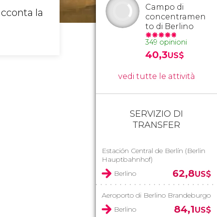
Campo di
cconta la
concentramen
to di Berlino
349 opinioni
40,3
US$
vedi tutte le attività
SERVIZIO DI
TRANSFER
Estación Central de Berlín (Berlin
Hauptbahnhof)
62,8
Berlino
US$
Aeroporto di Berlino Brandeburgo
84,1
Berlino
US$