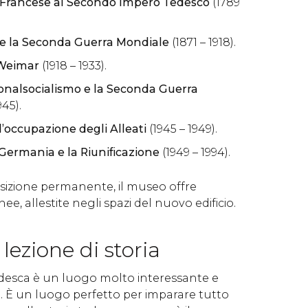
e Francese al Secondo Impero Tedesco
(1789
 e la Seconda Guerra Mondiale
(1871 – 1918).
 Weimar
(1918 – 1933).
ionalsocialismo e la Seconda Guerra
945).
’occupazione degli Alleati
(1945 – 1949).
 Germania e la Riunificazione
(1949 – 1994).
osizione permanente, il museo offre
e, allestite negli spazi del nuovo edificio.
ezione di storia
Tedesca è un luogo molto interessante e
. È un luogo perfetto per imparare tutto