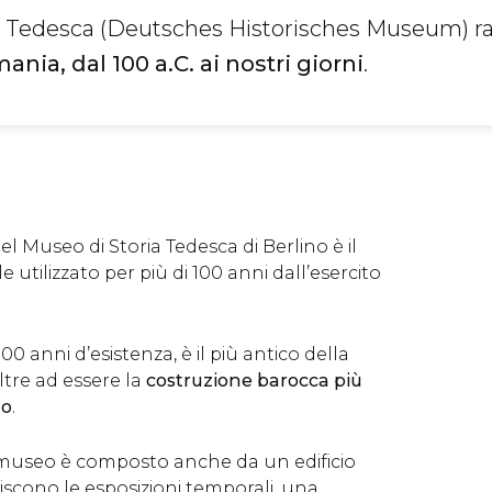
ia Tedesca (Deutsches Historisches Museum) ra
ania, dal 100 a.C. ai nostri giorni
.
del Museo di Storia Tedesca di Berlino è il
e utilizzato per più di 100 anni dall’esercito
 300 anni d’esistenza, è il più antico della
oltre ad essere la
costruzione barocca più
no
.
l museo è composto anche da un edificio
tiscono le esposizioni temporali, una