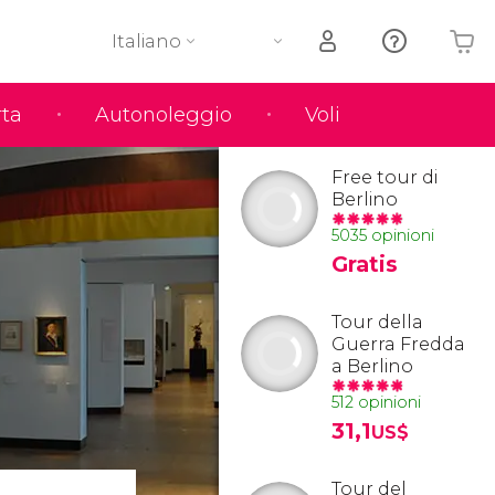
Italiano
rta
Autonoleggio
Voli
Il tuo carrello è vuoto
Free tour di
Berlino
5035 opinioni
Gratis
Tour della
Guerra Fredda
a Berlino
512 opinioni
31,1
US$
Tour del