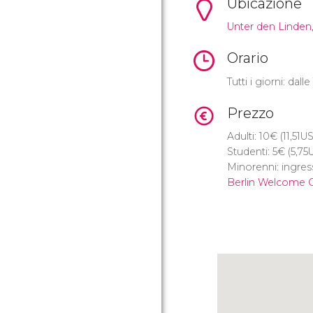
Ubicazione
Unter den Linden,
Orario
Tutti i giorni: dall
Prezzo
Adulti: 10
€
(11,51
U
Studenti: 5
€
(5,75
Minorenni: ingres
Berlin Welcome 