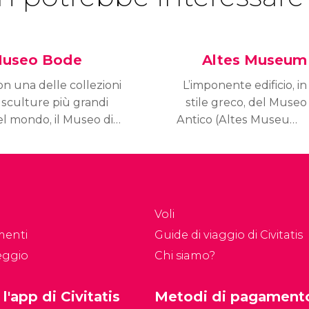
useo Bode
Altes Museum
n una delle collezioni
L’imponente edificio, in
 sculture più grandi
stile greco, del Museo
el mondo, il Museo di
Antico (Altes Museum),
te Bizantina e il
situato vicino alla
abinetto Numismatico,
Cattedrale, accoglie
l Bode-Museum è senza
un'ottima Collezione
ubbio un must-visit di
d’Arte Classica,
rlino.
trasportandoci nel
Voli
passato.
menti
Guide di viaggio di Civitatis
eggio
Chi siamo?
 l'app di Civitatis
Metodi di pagament