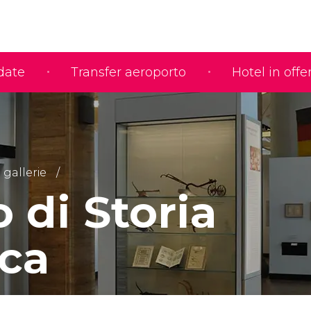
idate
Transfer aeroporto
Hotel in offe
 gallerie
 di Storia
ca