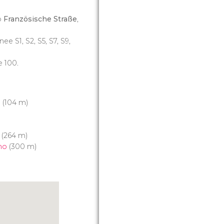
o
Französische Straße
,
linee S1, S2, S5, S7, S9,
e 100.
o
(104 m)
(264 m)
ino
(300 m)