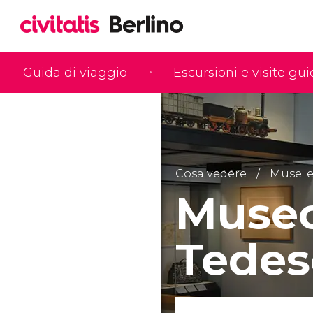
Guida di viaggio
Escursioni e visite gu
Cosa vedere
Musei e
Museo
Tedes