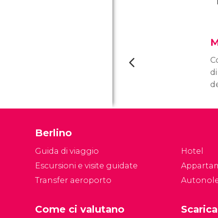
M
Co
di
d
Ar
G
i
Berlino
d
Be
Guida di viaggio
Hotel
Escursioni e visite guidate
Apparta
Transfer aeroporto
Autonol
Come ci valutano
Scarica