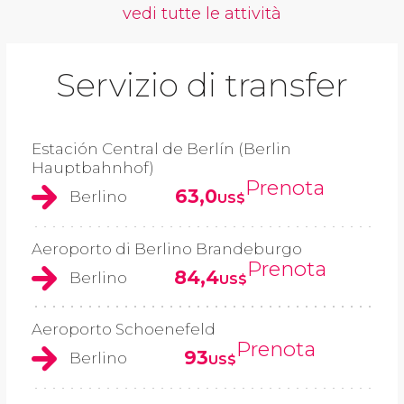
vedi tutte le attività
Servizio di transfer
Estación Central de Berlín (Berlin
Hauptbahnhof)
Prenota
63,0
Berlino
US$
Aeroporto di Berlino Brandeburgo
Prenota
84,4
Berlino
US$
Aeroporto Schoenefeld
Prenota
93
Berlino
US$