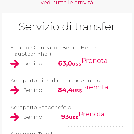
vedi tutte le attività
Servizio di transfer
Estación Central de Berlín (Berlin
Hauptbahnhof)
Prenota
63,0
Berlino
US$
Aeroporto di Berlino Brandeburgo
Prenota
84,4
Berlino
US$
Aeroporto Schoenefeld
Prenota
93
Berlino
US$