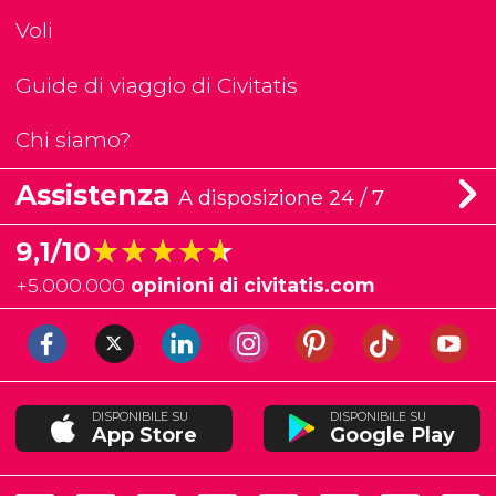
Voli
Guide di viaggio di Civitatis
Chi siamo?
Assistenza
A disposizione 24 / 7
★★★★★
★★★★★
9,1/10
+
5.000.000
opinioni di civitatis.com
DISPONIBILE SU
DISPONIBILE SU
App Store
Google Play