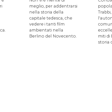
 è
Non vi è niente di
Conos
ri
meglio, per addentrarsi
popol
nella storia della
Trabbi,
capitale tedesca, che
l'auto
vedere i tanti film
comuni
ca.
ambientati nella
eccell
Berlino del Novecento.
miti di
storia 