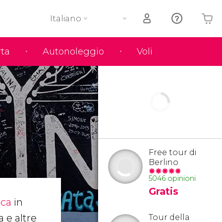
Italiano
rta
Autonoleggio
Voli
Il tuo carrello è vuoto
o
Free tour di
Berlino
5046 opinioni
Gratis
ica
in
a e altre
Tour della