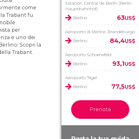
ciuta
Estación Central de Berlín (Berlin
armente come
Hauptbahnhof)
 la Trabant fu
63
Berlino
US$
mobile
sta per
Aeroporto di Berlino Brandeburgo
enza e uno dei
84,4
Berlino
US$
 Berlino. Scopri la
della Trabant.
Aeroporto Schoenefeld
93,1
Berlino
US$
Aeroporto Tegel
77,5
Berlino
US$
Prenota
Porta la tua guida