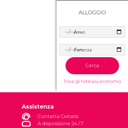
ALLOGGIO
Arrivo
Partenza
Cerca
Trova gli hotel più economici
Assistenza
Contatta Civitatis
A disposizione 24 / 7