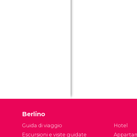
Berlino
Guida di viaggio
Hotel
Escursioni e visite guidate
Apparta