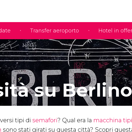
idate
Transfer aeroporto
Hotel in offe
ità su Berlin
ersi tipi di
semafori
? Qual era la
macchina tip
m
sono stati girati su questa città? Scopri quest