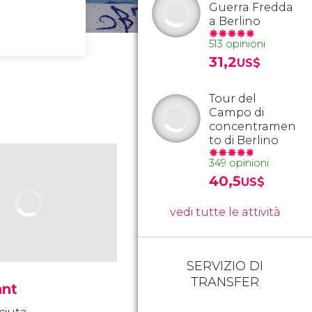
Guerra Fredda
a Berlino
513 opinioni
31,2
US$
Tour del
Campo di
concentramen
to di Berlino
349 opinioni
40,5
US$
vedi tutte le attività
SERVIZIO DI
TRANSFER
ant