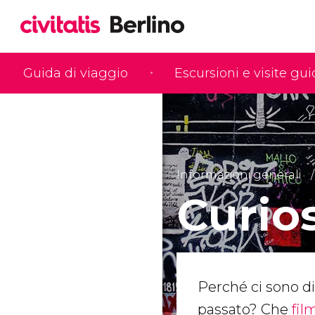
Guida di viaggio
Escursioni e visite gu
Informazioni generali
Curios
Perché ci sono div
passato? Che
fil