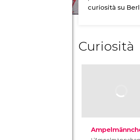
curiosità su Ber
Curiosità
Ampelmännch