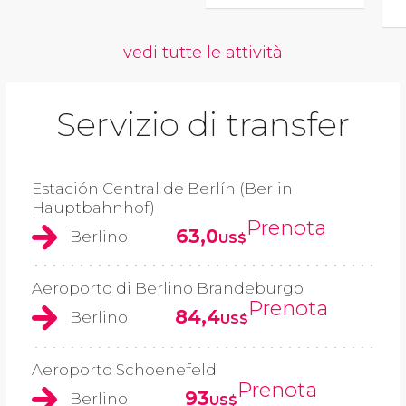
vedi tutte le attività
Servizio di transfer
Estación Central de Berlín (Berlin
Hauptbahnhof)
Prenota
63,0
Berlino
US$
Aeroporto di Berlino Brandeburgo
Prenota
84,4
Berlino
US$
Aeroporto Schoenefeld
Prenota
93
Berlino
US$